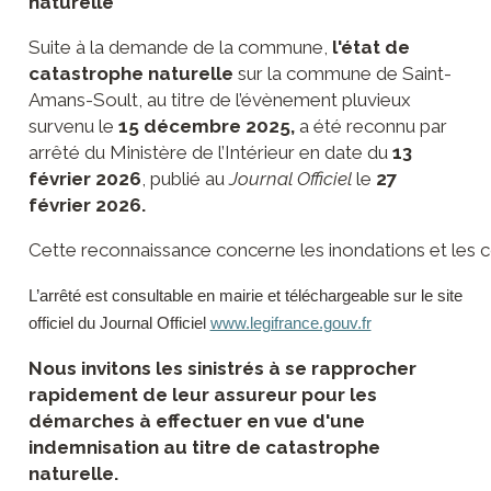
naturelle
technique
Liste des
Entreprises
équipements
et artisans
Suite à la demande de la commune,
l'état de
catastrophe naturelle
sur la commune de Saint-
Formulaires
Producteurs
Amans-Soult, au titre de l’évènement pluvieux
survenu le
15 décembre 2025,
a été reconnu par
Banques
arrêté du Ministère de l’Intérieur en date du
13
février 2026
, publié au
Journal Officiel
le
27
février 2026.
Cette reconnaissance concerne les inondations et le
L’arrêté est consultable en mairie et téléchargeable sur le site
officiel du Journal Officiel
www.legifrance.gouv.fr
Nous invitons les sinistrés à se rapprocher
rapidement de leur assureur pour les
démarches à effectuer en vue d'une
indemnisation au titre de catastrophe
naturelle.