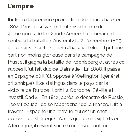
L’empire
Il intègre la première promotion des maréchaux en
1804. L’année suivante, il fût mis à la tête du
4ème corps de la Grande Armée. Il commanda le
centre à la bataille d’Austerlitz le 2 Décembre 1805
et de par son action, il entraîna la victoire. Il prit une
part non moins glorieuse dans la campagne de
Prusse, il gagna la bataille de Koenisberg et après ce
succès il fût fait duc de Dalmatie. En 1808, il passe
en Espagne où il fût opposé à Wellington (général
britannique). Il se distingua dans le pays par la
victoire de Burgos, il prit La Corogne, Séville et
investit Cadix. En 1812, après le désastre de Russie,
il se vit obliger de se rapprocher de la France. Il fit à
travers l’Espagne une retraite qui est un chef
d’œuvre de stratégie. Après quelques exploits en
Allemagne, il revient sur le front espagnol, où il