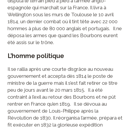
disputa le terrain pied à pied à l’armée anglo-
espagnole qui marchait sur la France. Il livra à
Wellington sous les murs de Toulouse le 10 avril
1814, un dernier combat où il tint tête avec 22 000
hommes à plus de 80 000 anglais et portugais. Il ne
déposa les armes que quand les Bourbons eurent
été assis sur le trône.
L’homme politique
Il se rallia après une courte disgrâce au nouveau
gouvernement et accepta dès 1814 le poste de
ministre de la guerre mais il s’est fait retirer ce titre
peu de jours avant le 20 mars 1815. Il a été
contraint à l’exil au retour des Bourbons et ne pût
rentrer en France qu’en 1819. Il se dévoua au
gouvernement de Louis-Philippe après la
Révolution de 1830. Il réorganisa l’armée, prépara et
fit exécuter en 1832 la glorieuse expédition