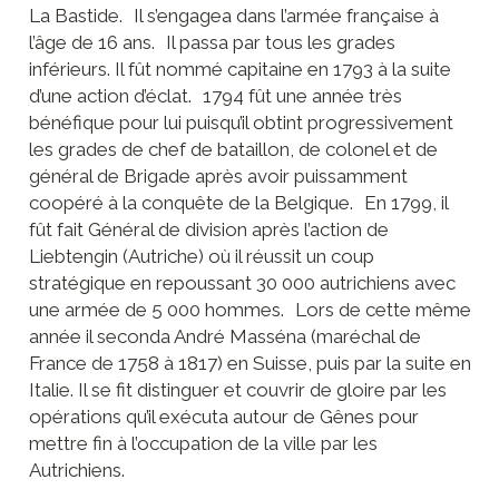
La Bastide. Il s’engagea dans l’armée française à
technique
Liste des
Entreprises
l’âge de 16 ans. Il passa par tous les grades
équipements
et artisans
inférieurs. Il fût nommé capitaine en 1793 à la suite
Formulaires
Producteurs
d’une action d’éclat. 1794 fût une année très
bénéfique pour lui puisqu’il obtint progressivement
Banques
les grades de chef de bataillon, de colonel et de
général de Brigade après avoir puissamment
coopéré à la conquête de la Belgique. En 1799, il
fût fait Général de division après l’action de
Liebtengin (Autriche) où il réussit un coup
stratégique en repoussant 30 000 autrichiens avec
une armée de 5 000 hommes. Lors de cette même
année il seconda André Masséna (maréchal de
France de 1758 à 1817) en Suisse, puis par la suite en
Italie. Il se fit distinguer et couvrir de gloire par les
opérations qu’il exécuta autour de Gênes pour
mettre fin à l’occupation de la ville par les
Autrichiens.