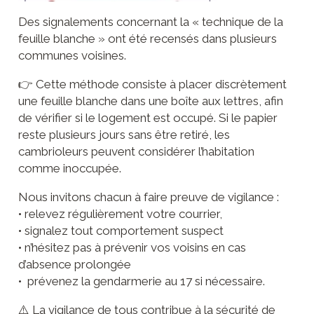
technique
Liste des
Entreprises
Des signalements concernant la « technique de la
équipements
et artisans
feuille blanche » ont été recensés dans plusieurs
communes voisines.
Formulaires
Producteurs
👉 Cette méthode consiste à placer discrètement
Banques
une feuille blanche dans une boîte aux lettres, afin
de vérifier si le logement est occupé. Si le papier
reste plusieurs jours sans être retiré, les
cambrioleurs peuvent considérer l’habitation
comme inoccupée.
Nous invitons chacun à faire preuve de vigilance :
• relevez régulièrement votre courrier,
• signalez tout comportement suspect
• n’hésitez pas à prévenir vos voisins en cas
d’absence prolongée
• prévenez la gendarmerie au 17 si nécessaire.
⚠️ La vigilance de tous contribue à la sécurité de